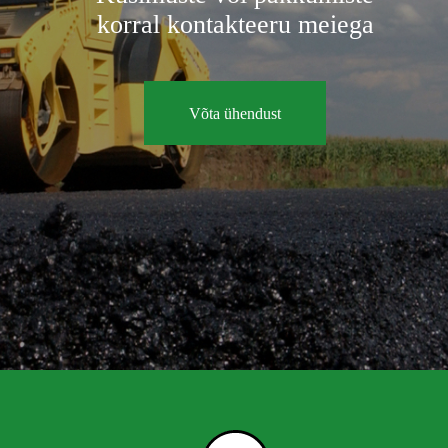
korral kontakteeru meiega
Võta ühendust