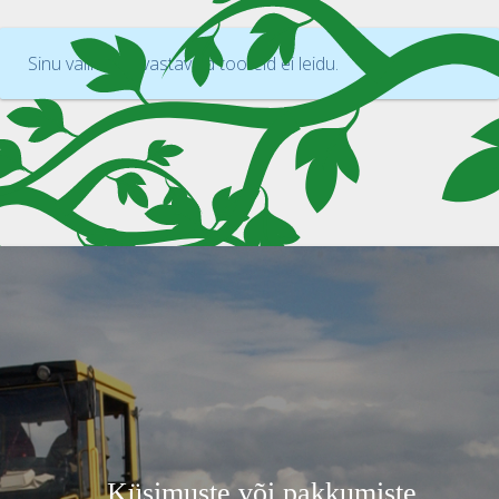
Sinu valikutele vastavaid tooteid ei leidu.
Küsimuste või pakkumiste