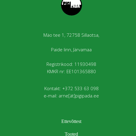
Mäo tee 1, 72758 Sillaotsa,
Paide linn, Järvamaa
Registrikood: 11930498
KMKR nr: EE101365880
Kontakt: +372 533 63 098
e-mail: arne[ät]pigipada.ee
Ettevõttest
Tooted