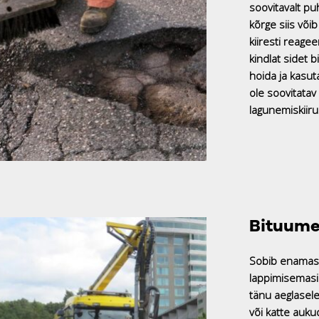
soovitavalt pu
kõrge siis või
kiiresti reage
kindlat sidet 
hoida ja kasut
ole soovitatav
lagunemiskiiru
Bituume
Sobib enamasti 
lappimisemasi
tänu aeglasele 
või katte auk