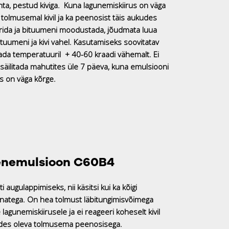
hta, pestud kiviga. Kuna lagunemiskiirus on väga
b tolmusemal kivil ja ka peenosist täis aukudes
erida ja bituumeni moodustada, jõudmata luua
bituumeni ja kivi vahel. Kasutamiseks soovitatav
ada temperatuuril + 40-60 kraadi vähemalt. Ei
 säilitada mahutites üle 7 päeva, kuna emulsiooni
s on väga kõrge.
nemulsioon C60B4
augulappimiseks, nii käsitsi kui ka kõigi
natega. On hea tolmust läbitungimisvõimega
lagunemiskiirusele ja ei reageeri koheselt kivil
udes oleva tolmusema peenosisega.