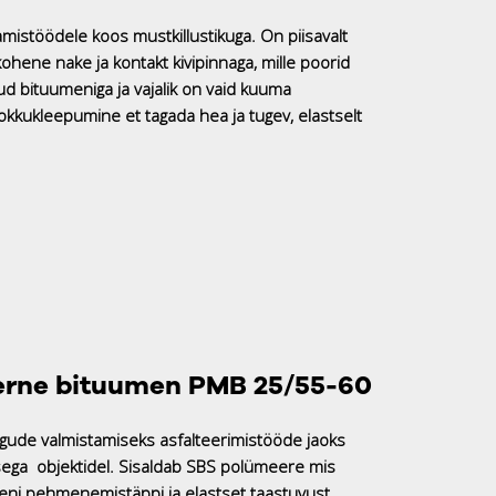
amistöödele koos mustkillustikuga. On piisavalt
kohene nake ja kontakt kivipinnaga, mille poorid
ud bituumeniga ja vajalik on vaid kuuma
kkukleepumine et tagada hea ja tugev, elastselt
rne bituumen PMB 25/55-60
egude valmistamiseks asfalteerimistööde jaoks
usega objektidel. Sisaldab SBS polümeere mis
eni pehmenemistäppi ja elastset taastuvust