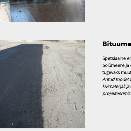
Bituume
Spetsiaalne e
polümeere ja o
tuge
Antud toodet t
kivimaterjali 
projekteerimis