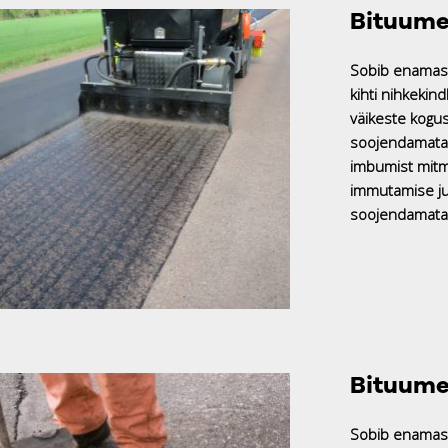
Bituume
Sobib enamasti 
kihti nihkekin
väikeste kogus
soojendamata.
imbumist mitm
immutamise ju
soojendamata 
Bituume
Sobib enamast