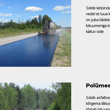
Sobib kiirpind
vedel et luua 
on juba täidet
bituumeniga ko
käituv side.
Polümee
Sobib asfalts
kõrgema liikl
tõstab bituum