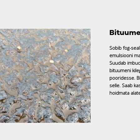
Bituume
Sobib fog-seal
emulsiooni ma
Suudab imbud
bituumeni kile
pooridesse. B
selle. Saab ka
hoidmata alate