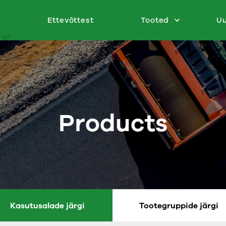
Ettevõttest
Tooted
U
Products
Kasutusalade järgi
Tootegruppide järgi