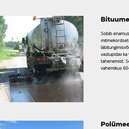
Bituume
Sobib enamuse
mitmekordsete
läbitungimisvõ
vastupidav ka
tahenemist. So
vahemikus 60-
Polümee