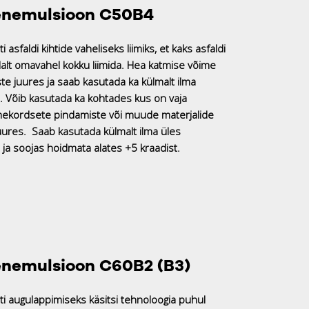
nemulsioon C50B4
asfaldi kihtide vaheliseks liimiks, et kaks asfaldi
dlalt omavahel kokku liimida. Hea katmise võime
te juures ja saab kasutada ka külmalt ilma
 Võib kasutada ka kohtades kus on vaja
ekordsete pindamiste või muude materjalide
ures. Saab kasutada külmalt ilma üles
ja soojas hoidmata alates +5 kraadist.
nemulsioon C60B2 (B3)
i augulappimiseks käsitsi tehnoloogia puhul