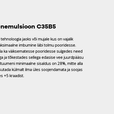
nemulsioon C35B5
 tehnoloogia jaoks või mujale kus on vajalik
ksimaalne imbumine läbi tolmu pooridesse.
a ka väiksematesse pooridesse sulgedes need
ga ja tõkestades sellega edasise vee juurdpääsu
ituumeni minimaalne sisaldus on 28%, mitte alla
sutada külmalt ilma üles soojendamata ja soojas
s +5 kraadist.