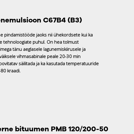
nemulsioon C67B4 (B3)
 pindamistööde jaoks nii ühekordsete kui ka
 tehnoloogiate puhul. On hea tolmust
imega tänu aeglasele lagunemiskiirusele ja
 väiksele vihmasabinale peale 20-30 min
ovitatav säilitada ja ka kasutada temperatuuride
80 kraadi.
rne bituumen PMB 120/200-50