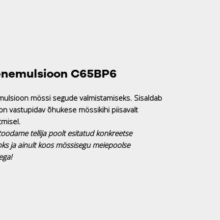
nemulsioon C65BP6
mulsioon mössi segude valmistamiseks. Sisaldab
n vastupidav õhukese mössikihi piisavalt
vaks muutmisel.
oodame tellija poolt esitatud konkreetse
jaoks ja ainult koos mössisegu meiepoolse
ega!