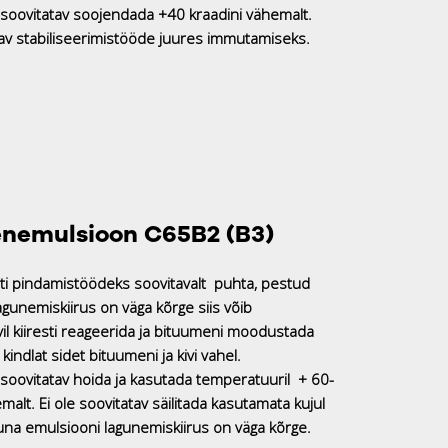
soovitatav soojendada +40 kraadini vähemalt.
tav stabiliseerimistööde juures immutamiseks.
nemulsioon C65B2 (B3)
i pindamistöödeks soovitavalt puhta, pestud
lagunemiskiirus on väga kõrge siis võib
il kiiresti reageerida ja bituumeni moodustada
indlat sidet bituumeni ja kivi vahel.
soovitatav hoida ja kasutada temperatuuril + 60-
malt. Ei ole soovitatav säilitada kasutamata kujul
una emulsiooni lagunemiskiirus on väga kõrge.