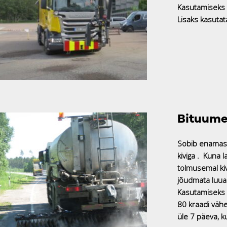
Kasutamiseks 
Lisaks kasuta
Bituume
Sobib enamast
kiviga . Kuna 
tolmusemal kiv
jõudmata luua k
Kasutamiseks 
80 kraadi vähe
üle 7 päeva, k