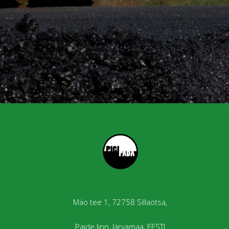
Mäo tee 1, 72758 Sillaotsa,
Paide linn, Järvamaa, EESTI